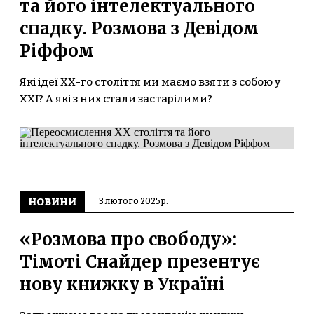
та його інтелектуального
спадку. Розмова з Девідом
Ріффом
Які ідеї ХХ-го століття ми маємо взяти з собою у
ХХІ? А які з них стали застарілими?
НОВИНИ
3 лютого 2025 р.
«Розмова про свободу»:
Тімоті Снайдер презентує
нову книжку в Україні